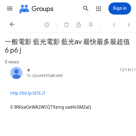
Groups
Sign in




一般電影 藍光電影 藍光av 最快最多最超值
6 p6 j
0 views
e
12/18/11
unread,
to cjyoa4603pktxdsf
http://bit.ly/id1EJ1
0 3RRxaOeWA2WCQT9zmg oad4vSM2aQ