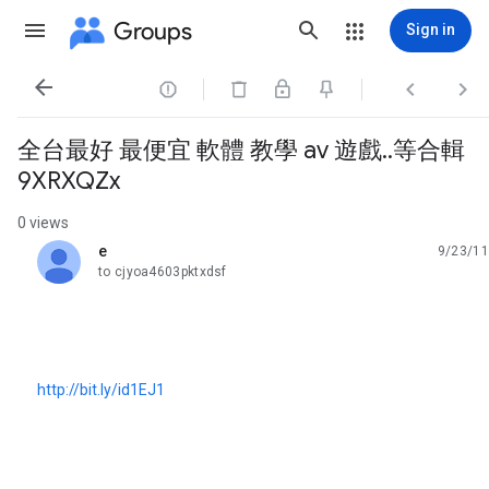
Groups
Sign in




全台最好 最便宜 軟體 教學 av 遊戲..等合輯
9XRXQZx
0 views
e
9/23/11
unread,
to cjyoa4603pktxdsf
http://bit.ly/id1EJ1