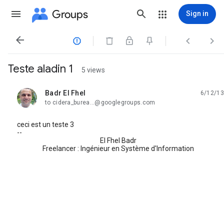
Groups
Sign in




Teste aladin 1
5 views
Badr El Fhel
6/12/13
unread,
to cidera_burea...@googlegroups.com
ceci est un teste 3
--
El Fhel Badr
Freelancer : Ingénieur en Système d'Information