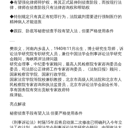
◆有望强化律师辩护权，将其正式延伸到侦查阶段，而按现行法
律，律师在侦查阶段只有法律咨询权和帮助权
◆特别规定只有真正有犯罪行为，法院裁判需要进行强制医疗的
精神病人才能送医
◆跟踪、卧底等秘密侦查手段有望入法，但要严格使用条件
……
樊崇义，河南内乡县人，1940年11月出生，博士研究生导师，诉
讼法学研究院专职研究人员，兼任中国法学会刑事诉讼法学研究
会顾问，海峡两岸法律问题
研究会理事，中纪委专家顾问，最高人民检察院专家咨询委员会
委员，司法部公正律师工作专家咨询委员，《法制日报》顾问，
国家检察官学院、国家行政学院、
国家法官学院等院校兼职教授，北京市高级人民法院和北京市人
民检察院专家咨询和执法监督员，北京市诉讼法学会副会长等。
享有国务院有突出贡献专家政府特
殊津贴。
亮点解读
秘密侦查手段有望入法 但要严格使用条件
《刑事诉讼法》时隔15年后将启动第二次修改已明确列入今年立
法工作计划。中国法学会刑事诉讼法学研究会顾问、中国政法大