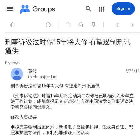
Groups
Sign in




刑事诉讼法时隔15年将大修 有望遏制刑讯
逼供
0 views
黄波
6/28/11
unread,
to chuanjianlunt
刑事诉讼法时隔15年将大修 有望遏制刑讯逼供
《刑事诉讼法》时隔15年后将启动第二次修改已明确列入今年立
法工作计划；成都商报记者专访参与专家中国法学会刑事诉讼法
学研究会顾问樊崇义。
修改内容提要
◆拟完善强制措施体系，新增电子监控和扣押、没收身份证、驾
照和护照等证件，限制犯罪嫌疑人的活动