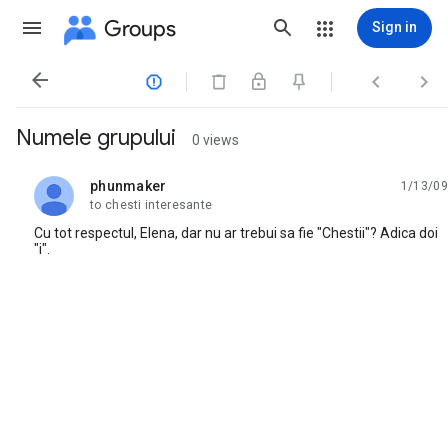
Groups
Sign in




Numele grupului
0 views
phunmaker
1/13/09
unread,
to chesti interesante
Cu tot respectul, Elena, dar nu ar trebui sa fie "Chestii"? Adica doi
"i".