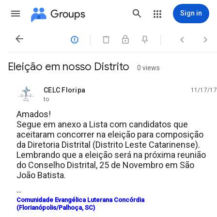
Groups
Sign in




Eleição em nosso Distrito
0 views
CELC Floripa
11/17/17
unread,
to
Amados!
Segue em anexo a Lista com candidatos que
aceitaram concorrer na eleição para composição
da Diretoria Distrital (Distrito Leste Catarinense).
Lembrando que a eleição será na próxima reunião
do Conselho Distrital, 25 de Novembro em São
João Batista.
--
Comunidade Evangélica Luterana Concórdia
(Florianópolis/Palhoça, SC)