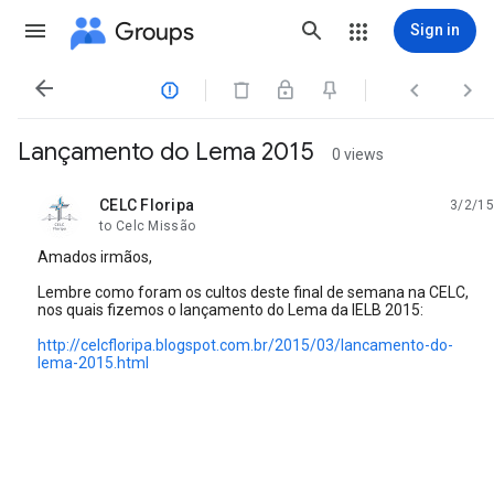
Groups
Sign in




Lançamento do Lema 2015
0 views
CELC Floripa
3/2/15
unread,
to Celc Missão
Amados irmãos,
Lembre como foram os cultos deste final de semana na CELC,
nos quais fizemos o lançamento do Lema da IELB 2015:
http://celcfloripa.blogspot.com.br/2015/03/lancamento-do-
lema-2015.html