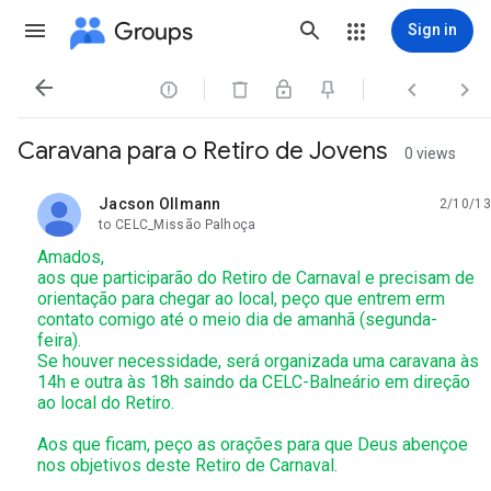
Groups
Sign in




Caravana para o Retiro de Jovens
0 views
Jacson Ollmann
2/10/13
unread,
to CELC_Missão Palhoça
Amados,
aos que participarão do Retiro de Carnaval e precisam de
orientação para chegar ao local, peço que entrem erm
contato comigo até o meio dia de amanhã (segunda-
feira).
Se houver necessidade, será organizada uma caravana às
14h e outra às 18h saindo da CELC-Balneário em direção
ao local do Retiro.
Aos que ficam, peço as orações para que Deus abençoe
nos objetivos deste Retiro de Carnaval.