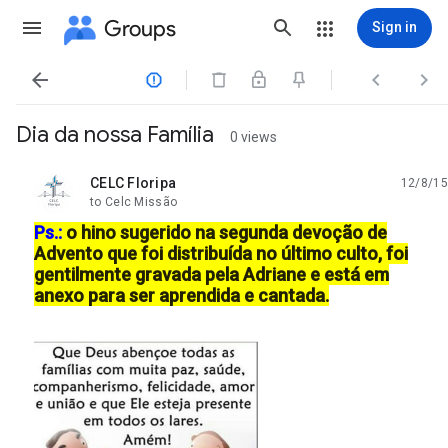
Groups
Sign in




Dia da nossa Família
0 views
CELC Floripa
12/8/15
unread,
to Celc Missão
Ps.:
o hino sugerido na segunda devoção de
Advento que foi distribuída no último culto, foi
gentilmente gravada pela Adriane e está em
anexo para ser aprendida e cantada.