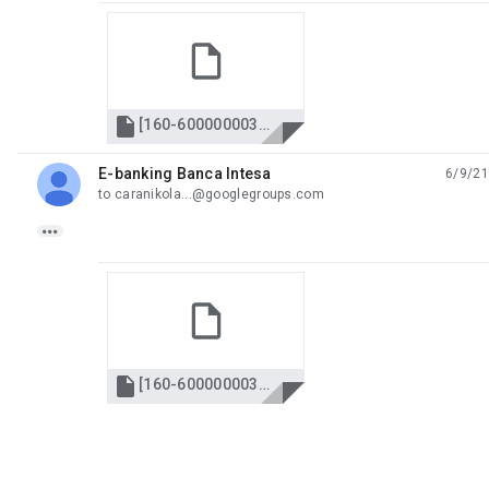

[160-6000000035178-51][50].pdf
E-banking Banca Intesa
6/9/21
unread,
to caranikola...@googlegroups.com


[160-6000000035178-51][50].txt