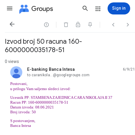
Groups
Sign in




Izvod broj 50 racuna 160-
6000000035178-51
0 views
E-banking Banca Intesa
6/9/21
unread,
to caranikola...@googlegroups.com
Postovani,
u prilogu Vam saljemo sledeci izvod:
Ucesnik PP: STAMBENA ZAJEDNICA CARA NIKOLAJA II 37
Racun PP: 160-6000000035178-51
Datum izvoda: 08.06.2021
Broj izvoda: 50
S postovanjem,
Banca Intesa