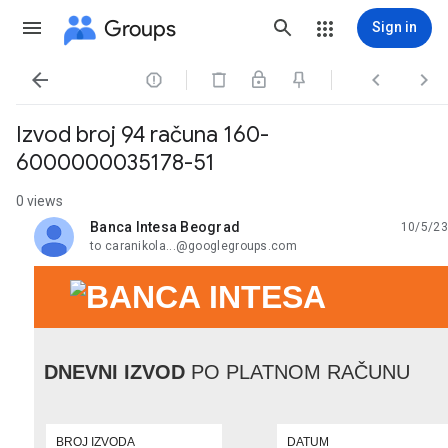
Groups
Sign in




Izvod broj 94 računa 160-
6000000035178-51
0 views
Banca Intesa Beograd
10/5/23
unread,
to caranikola...@googlegroups.com
DNEVNI IZVOD
PO PLATNOM RAČUNU
BROJ IZVODA
DATUM