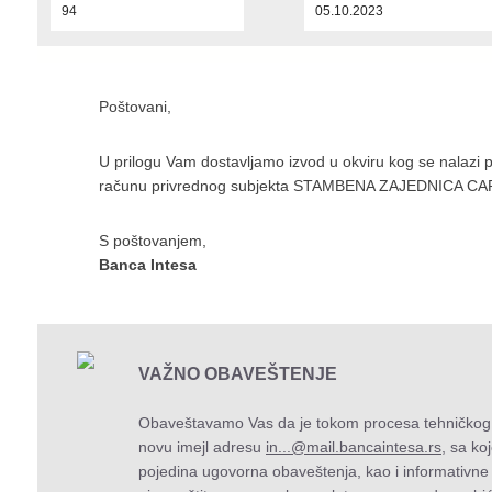
94
05.10.2023
Poštovani,
U prilogu Vam dostavljamo izvod u okviru kog se nalazi 
računu privrednog subjekta STAMBENA ZAJEDNICA CAR
S poštovanjem,
Banca Intesa
VAŽNO OBAVEŠTENJE
Obaveštavamo Vas da je tokom procesa tehničkog 
novu imejl adresu
in...@mail.bancaintesa.rs
, sa k
pojedina ugovorna obaveštenja, kao i informativne