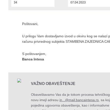
34
07.04.2023
Poštovani,
U prilogu Vam dostavljamo izvod u okviru kog se nalazi 
računu privrednog subjekta STAMBENA ZAJEDNICA CAR
S poštovanjem,
Banca Intesa
VAŽNO OBAVEŠTENJE
Obaveštavamo Vas da je tokom procesa tehničkog 
novu imejl adresu
in...@mail.bancaintesa.rs
, sa k
pojedina ugovorna obaveštenja, kao i informativne