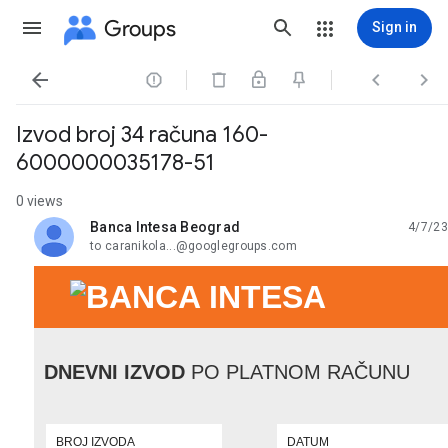
Groups
Sign in




Izvod broj 34 računa 160-
6000000035178-51
0 views
Banca Intesa Beograd
4/7/23
unread,
to caranikola...@googlegroups.com
DNEVNI IZVOD
PO PLATNOM RAČUNU
BROJ IZVODA
DATUM