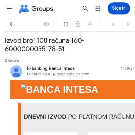
Groups
Sign in




Izvod broj 108 računa 160-
6000000035178-51
0 views
E-banking Banca Intesa
11/9/21
unread,
to caranikola...@googlegroups.com
DNEVNI IZVOD
PO PLATNOM RAČUNU