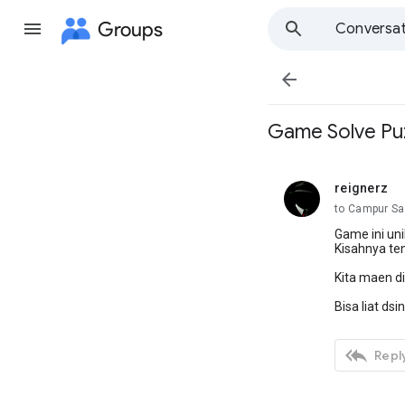
Groups
Conversat

Game Solve Pu
reignerz
unread,
to Campur Sa
Game ini uni
Kisahnya te
Kita maen di
Bisa liat dsi

Reply