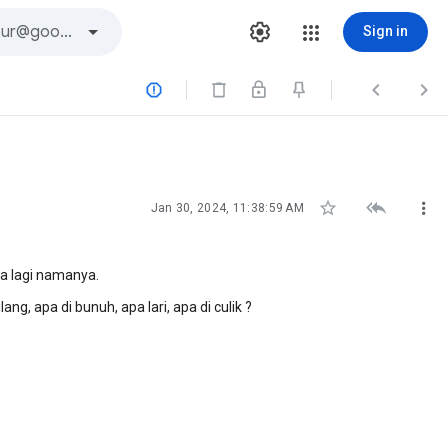
Sign in






Jan 30, 2024, 11:38:59 AM
a lagi namanya.
ng, apa di bunuh, apa lari, apa di culik ?