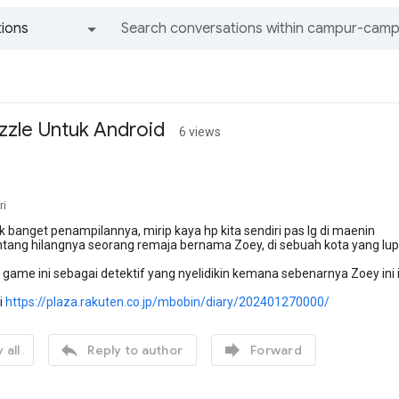
ions
All groups and messages
zzle Untuk Android
6 views
ri
k banget penampilannya, mirip kaya hp kita sendiri pas lg di maenin
ntang hilangnya seorang remaja bernama Zoey, di sebuah kota yang lup
 game ini sebagai detektif yang nyelidikin kemana sebenarnya Zoey ini ila
ni
https://plaza.rakuten.co.jp/mbobin/diary/202401270000/


 all
Reply to author
Forward