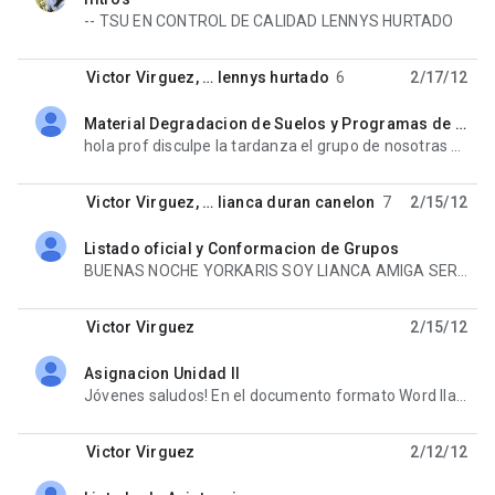
unread,
-- TSU EN CONTROL DE CALIDAD LENNYS HURTADO
Victor Virguez
, …
lennys hurtado
6
2/17/12
Material Degradacion de Suelos y Programas de Administracion de suelos
unread,
hola prof disculpe la tardanza el grupo de nosotras es el 8 Lianca Duran Wendy Muñoz Erika Gil y
Victor Virguez
, …
lianca duran canelon
7
2/15/12
Listado oficial y Conformacion de Grupos
unread,
BUENAS NOCHE YORKARIS SOY LIANCA AMIGA SERA QUE USTED ME PUEDE EXPLICAR COMO CONFORMARON ESOS GRUPOS
Victor Virguez
2/15/12
Asignacion Unidad II
unread,
Jóvenes saludos! En el documento formato Word llamado “Asignación Legislación Suelos 4410 – copia”;
Victor Virguez
2/12/12