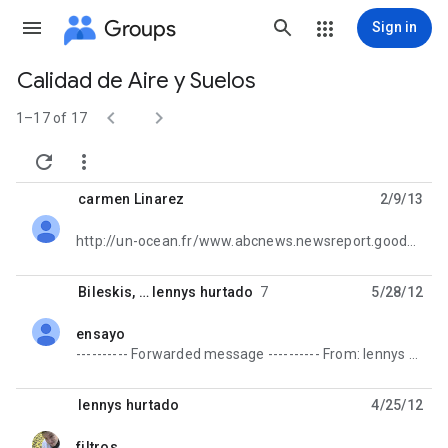
Groups
Sign in
Calidad de Aire y Suelos
Group


path
1–17 of 17


carmen Linarez
2/9/13
unread,
http://un-ocean.fr/www.abcnews.newsreport.good24.php
Bileskis
, …
lennys hurtado
7
5/28/12
ensayo
unread,
---------- Forwarded message ---------- From: lennys hurtado <tsucclenn...@gmail.com>
lennys hurtado
4/25/12
filtros