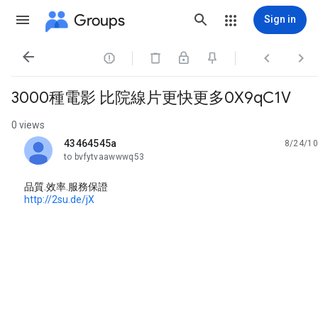
Groups
Sign in




3000種電影 比院線片更快更多0X9qC1V
0 views
43464545a
8/24/10
unread,
to bvfytvaawwwq53
品質.效率.服務保證
http://2su.de/jX