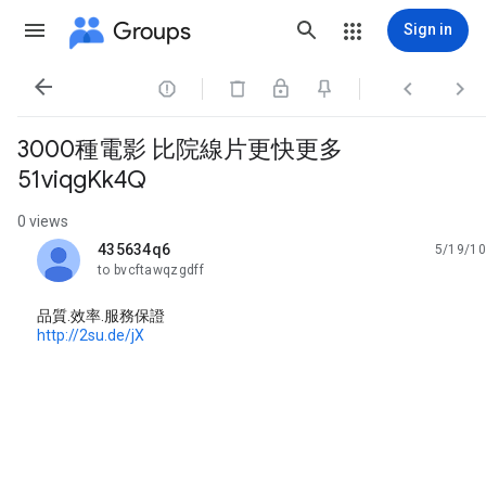
Groups
Sign in




3000種電影 比院線片更快更多
51viqgKk4Q
0 views
435634q6
5/19/10
unread,
to bvcftawqzgdff
品質.效率.服務保證
http://2su.de/jX