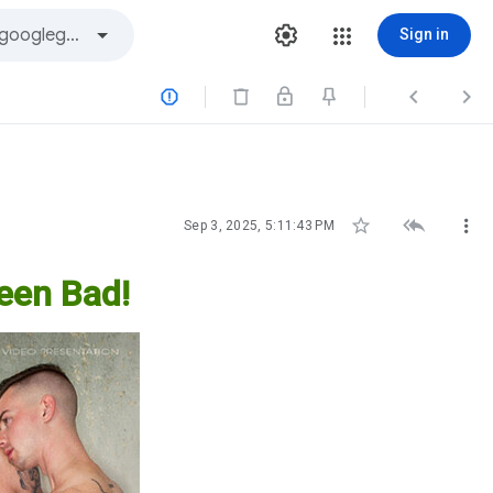
Sign in






Sep 3, 2025, 5:11:43 PM
een Bad!