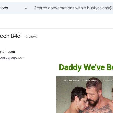
ions
All groups and messages
een B4d!
0 views
mail.com
googlegroups.com
Daddy We've B