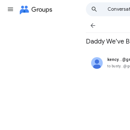
Groups
Conversat

Daddy We've B
kency...@g
unread,
to busty...@