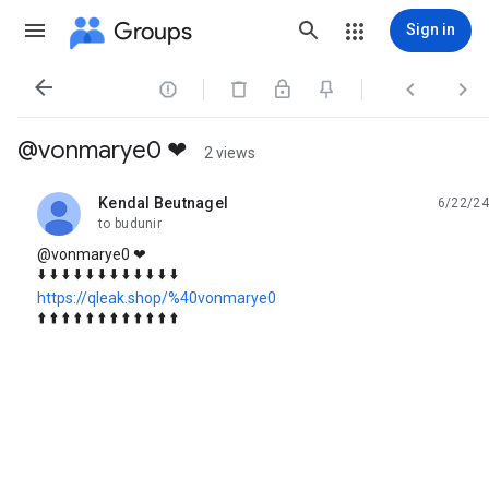
Groups
Sign in




@vonmarye0 ❤
2 views
Kendal Beutnagel
6/22/24
unread,
to budunir
@vonmarye0 ❤
⬇️ ⬇️ ⬇️ ⬇️ ⬇️ ⬇️ ⬇️ ⬇️ ⬇️ ⬇️ ⬇️ ⬇️
https://qleak.shop/%40vonmarye0
⬆️ ⬆️ ⬆️ ⬆️ ⬆️ ⬆️ ⬆️ ⬆️ ⬆️ ⬆️ ⬆️ ⬆️