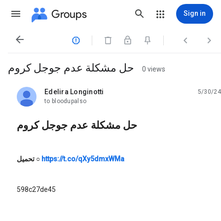
Groups
Sign in




حل مشكلة عدم جوجل كروم
0 views
Edelira Longinotti
5/30/24
unread,
to bloodupalso
حل مشكلة عدم جوجل كروم
تحميل
○
https://t.co/qXy5dmxWMa
598c27de45