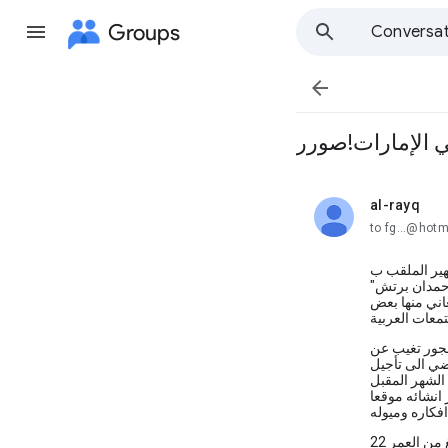
Groups
Conversat

 الإمارات!صورر
al-rayq
unread,
to
شهير الملقب ب
اني منها بعض
فجور تغيب عن
ضي الى تأجيل
انشائه موقعا
من العمر 22