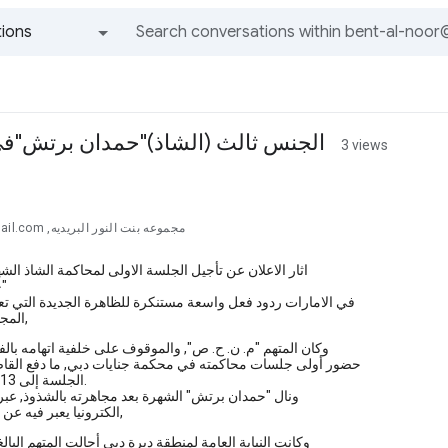
ions
All groups and messages
الجنس ثالث (الشاذ)"حمدان برتش"في
3 views
مجموعه بنت النور البريديه, fg...@hotmail.com
اثار الاعلان عن تأجيل الجلسة الاولى لمحاكمة الشاذ ال
"حمدان برتش"
في الامارات ردود فعل واسعة مستنكرة للظاهرة الجديدة التي تع
المجتمعات العربية,
وكان المتهم "م. ن. ح. ص", والموقوف على خلفية اتهامه بال
حضور أولى جلسات محاكمته في محكمة جنايات دبي, ما دفع القا
الجلسة إلى 13 الشهر المقبل.
ونال "حمدان برتش" الشهرة بعد مجاهرته بالشذوذ, عبر 
الكترونيا يعبر فيه عن افكاره وميوله,
وكانت النيابة العامة لمنطقة ديرة دبي أحالت المتهم البالغ 