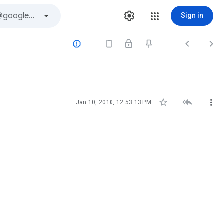
Sign in






Jan 10, 2010, 12:53:13 PM