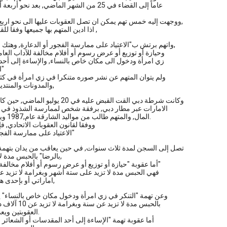
عاماً إلى القضاء في 25 من الشهر الماضي, بعد نحو أربعة أشهر من إلقاء
ووجهت إليه خمس تهم يمكن ان تصل العقوبات عليها الى نحو اربع سنوات سجنا,
اذا ادين المتهم بها جميعها وفقا للقانون الاماراتي ,
واتهم برتش ب"الاعتياد على ممارسة الفجور أو الدعارة, وهتك العرض بالرضا,
وحيازة أو توزيع أو عرض رسوم أو أفلام مخالفة للآداب العام
زي امرأة ودخول الى مكان خاص بالنساء, والإساءة إلى أحد
الشعائر الدينية"
ولم يتوان المتهم عن نشر صوره متنكرا في زي امرأة في كثي
والمدونات والمنتديات الالكترونية,
وكانت شرطة دبي القت القبض عليه في 20 يوليو الماضي, حين كان يهم بمغادرة
الامارات عبر مطار دبي, برفقة شخص لممارسة الشذوذ في ا
المال, والمتهم طالب من مواليد الشارقة عام,1987 ويسكن في دبي.
ووفقا لقانون العقوبات الاتحادي, ف
"الاعتياد على ممارسة الفجور أو الدعارة"
تصل إلى السجن لمدة ثلاث سنوات, في حين يعاقب من يدان بتهم
بالرضا" بالحبس مدة لا تقل عن سنة,
أما عقوبة "حيازة أو توزيع أو عرض رسوم أو أفلام مخالفة للآداب العامة"
فهي الحبس مدة لا تزيد على ستة أشهر وبغرامة لا تزيد عن 5000 در
اماراتي أو بإحدى هاتين العقوبتين,
وعن تهمة "التنكر في زي امرأة ودخول مكان خاص بالنساء" ي
بالحبس مدة لا تزيد عن سنة وبغرامة لا تزيد عن 10 آلاف درهم أو بإحدى
العقوبتين ويعد ظرفاً مشدداً.
أما عقوبة تهمة "الإساءة إلى أحد المقدسات أو الشعائر ا