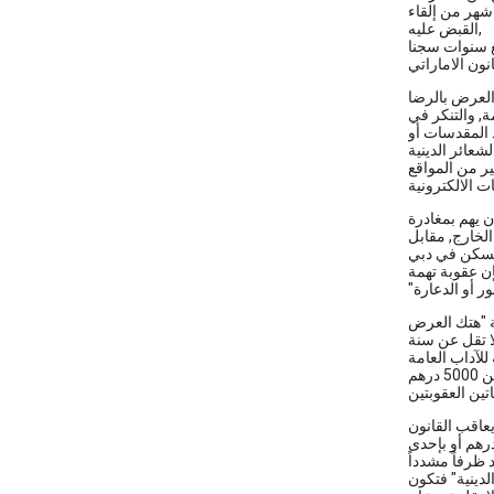
القبض عليه,
ة, والتنكر في
 المقدسات أو
ر من المواقع
لخارج, مقابل
إن عقوبة تهمة
ة "هتك العرض
هم
عاقب القانون
لدينية" فتكون