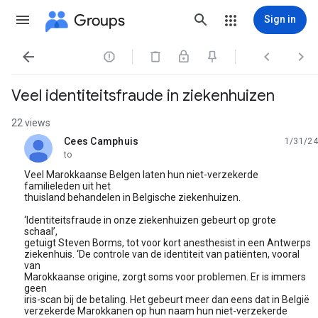
Groups
Sign in




Veel identiteitsfraude in ziekenhuizen
22 views
Cees Camphuis
1/31/24
unread,
to
Veel Marokkaanse Belgen laten hun niet-verzekerde
familieleden uit het
thuisland behandelen in Belgische ziekenhuizen.
‘Identiteitsfraude in onze ziekenhuizen gebeurt op grote
schaal’,
getuigt Steven Borms, tot voor kort anesthesist in een Antwerps
ziekenhuis. ‘De controle van de identiteit van patiënten, vooral
van
Marokkaanse origine, zorgt soms voor problemen. Er is immers
geen
iris-scan bij de betaling. Het gebeurt meer dan eens dat in België
verzekerde Marokkanen op hun naam hun niet-verzekerde