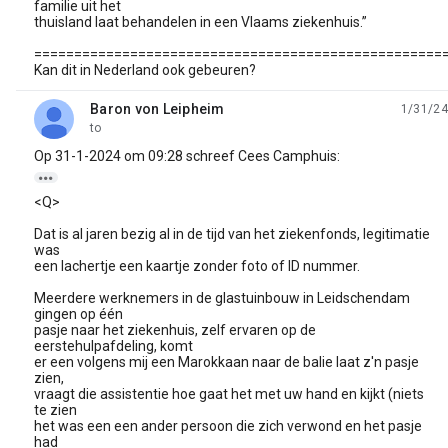
familie uit het
thuisland laat behandelen in een Vlaams ziekenhuis.”
===================================================
Kan dit in Nederland ook gebeuren?
Baron von Leipheim
1/31/24
unread,
to
Op 31-1-2024 om 09:28 schreef Cees Camphuis:

<Q>
Dat is al jaren bezig al in de tijd van het ziekenfonds, legitimatie
was
een lachertje een kaartje zonder foto of ID nummer.
Meerdere werknemers in de glastuinbouw in Leidschendam
gingen op één
pasje naar het ziekenhuis, zelf ervaren op de
eerstehulpafdeling, komt
er een volgens mij een Marokkaan naar de balie laat z'n pasje
zien,
vraagt die assistentie hoe gaat het met uw hand en kijkt (niets
te zien
het was een een ander persoon die zich verwond en het pasje
had