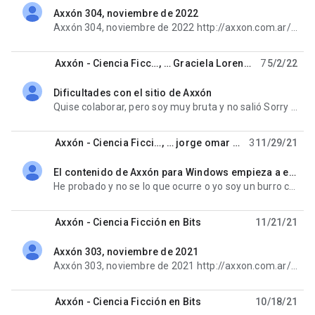
Axxón 304, noviembre de 2022
unread,
Axxón 304, noviembre de 2022 http://axxon.com.ar/rev/304/ FICCIONES: - «El vendedor de caramelos»,
Axxón - Ciencia Ficción en Bits
, …
Graciela Lorenzo Tillard
7
5/2/22
Dificultades con el sitio de Axxón
unread,
Quise colaborar, pero soy muy bruta y no salió Sorry A veces me pregunto si el precio de tanta
Axxón - Ciencia Ficción en Bits
, …
jorge omar Vegega
3
11/29/21
El contenido de Axxón para Windows empieza a estar completo en el sitio web
unread,
He probado y no se lo que ocurre o yo soy un burro con este tema o mi máquina tiene algún problema de
Axxón - Ciencia Ficción en Bits
11/21/21
Axxón 303, noviembre de 2021
unread,
Axxón 303, noviembre de 2021 http://axxon.com.ar/rev/303/ EDITORIAL: - «Grageas axxónicas», Marcelo
Axxón - Ciencia Ficción en Bits
10/18/21