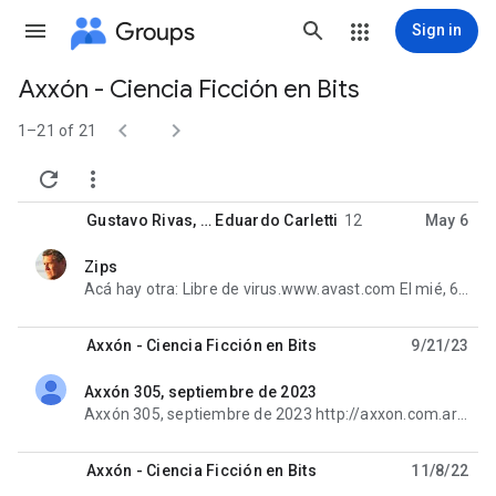
Groups
Sign in
Axxón - Ciencia Ficción en Bits
Group


path
1–21 of 21


Gustavo Rivas
, …
Eduardo Carletti
12
May 6
Zips
unread,
Acá hay otra: Libre de virus.www.avast.com El mié, 6 may 2026 a la(s) 12:26 pm, Eduardo Carletti (e.
Axxón - Ciencia Ficción en Bits
9/21/23
Axxón 305, septiembre de 2023
unread,
Axxón 305, septiembre de 2023 http://axxon.com.ar/rev/305/ FICCIONES: - «Y nuestros ojos lo verán»,
Axxón - Ciencia Ficción en Bits
11/8/22