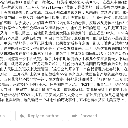
36名清教徒和66名破产者、流浪汉、船员等“教外之人”共102人，这些人中包
荒芜的新大陆。“五月花（May Flower）”货船，是英国的一艘三桅杆木质帆
于英国和法国，以及挪威、西班牙等欧洲国家之间，从未进行过越洋远航。乘坐“
容身空间，一些人甚至睡在救生艇里；船上没有厕所，卫生条件恶劣；船舱阴
的气味；缺少淡水。人们每天都在和内心深处的恐惧、疾病以及身体不适作斗
和彼岸带来的希望交织在每位清教徒心中。也许是上帝的恩赐，也许是五月花
又有一个婴儿降生，当他们到达北美大陆的科德角时，船上还是102人。1620
航行本来是一次商业行为，可由于气候恶劣，航线偏离，他们到达的不是英国
。更为严酷的是，冬季已经来临，如果登陆后各奔东西，那么，谁也无法在严
，这里既没有黄金，他们也不是为了淘金发财而来。五月花号这批移民的目的
这班移民者在航行中积累的纠纷，也为了上岸建立新殖民地以及可能的自治作好准
定共同签署一份书面约定。除了几个临时雇佣的水手和几个实在病得无力书写
约定，就是著名的《五月花号公约》。这份公约成为美国日后无数自治公约中
由人民以上的强权来决定管理。”这份公约开创了一个自我管理的社会结构，
刻起， “五月花号”上的36名清教徒和66名“教外之人”就面临着严峻的生存
。五月花号的移民非常幸运，在这青黄不接的最艰难时节，他们得到了土著印
必需品，还教授他们种植玉米、捕鱼和饲养火鸡。 1621年，来自“五月花号
大节日----感恩节，餐桌上摆满了玉米、南瓜和火鸡。首批移民终于在北美土地
在已经达到3500万，几乎占了美国人口的九分之一。滔滔江河的源头总是涓
号在北美登陆，这的确是一个标志性的历史事件，它标志着在茫茫北美荒原上


 all
Reply to author
Forward