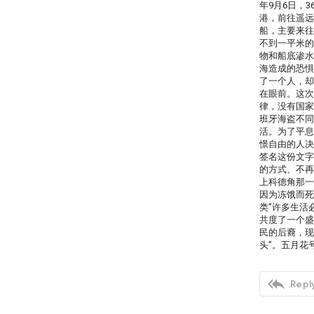
年9月6日，
港，前往遥远
船，主要来往
不到一平米的
物和船底渗水
海造成的恐惧
了一个人，却
在眼前。这次
律，没有国家
班牙海盗不同
活。为了平息
憬自由的人决
签名这份文字
的方式、不再
上科德角那一
因为冻饿而死
类”许多生活
共度了一个盛
民的后裔，现
头”。五月花

Reply