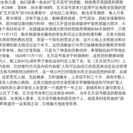
括妇女和儿童，他们搭乘一条名叫“五月花号”的货船，悄然离开英国普利茅斯
船，长28米，宽8米，排水量180吨。五月花号原本只是用于近海商业贸易的货
五月花号”的102名乘客中，还包括三名孕妇。 船仓非常拥挤，每人只有
暗，寒冷潮湿，没有干燥之处；船舱通风很差，空气混浊，四处弥漫着呕吐
争。因为错过最佳航行时间，他们几乎是在惊涛骇浪中冒死度越大西洋，大
这个美好的名字，在渡越波涛汹涌大西洋的危险而艰难的66天旅程中，只死
年11月11日，船长根据海水颜色的变化和天边云彩的轮廓判断，北美大陆就
当局管理的弗吉尼亚，而是一个陌生的荒凉之地，这片土地上没有政治和法
寒贫瘠的新大陆活过这个冬天。这些清教徒们与早已纵横南美的葡萄牙和西
非常单纯，他们甘冒风险，只是为了神圣的宗教信仰，希望能自由平等地生
备。 1620年11月11日，五月花号靠岸于科德角时，这些历经磨难却憧
的人，船上的41位成年男子都在这份约定上签了名。在《五月花号公约》上
的首例，它的签约方式及内容代表着“人民可以由自己的意思来决定自治管理
在王权与神权统治的时代，这一纸公约已经萌发出民主自由思想的幼芽。从踏
危机。这里荒无人烟，无处栖身，又时值隆冬，上岸还不到三个月，就有半数人
第安人的热心救助。北美大陆的这些古老部落非常慷慨地送给可怜的“新人
”的新移民和土著印第安人欢度第一个感恩节一年之后，新移民和土著印第安人
上扎下了根。五月花号传奇已过去将近400年。 当年五月花号载送的那批移
涓细流，在美国人看来，五月花号载来的那百把个人，就是美利坚民族的“源
，即将盛开一朵美国之花，它将极大地改变世界。