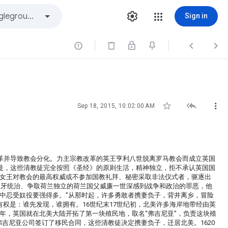
Sign in






Sep 18, 2015, 10:02:00 AM
革并导致教会分化。力主宗教改革的英王亨利八世脱离罗马教会而成立英国
徒，这些清教徒完全按照《圣经》的原则生活，精神独立，拒不承认英国国
认女王对教会的最高权威或不参加国教礼拜、秘密采取非法仪式者，驱逐出
西班牙统治、争取荷兰独立的荷兰国父威廉一世深感到战争和政治的罪恶，他
中忍受奴役要强得多。”从那时起，许多勇敢者携妻负子，背井离乡，冒险
所有权是：谁先发现，谁拥有。16世纪末17世纪初，北美许多海岸地带经由英
7年，英国就在北美大陆开拓了第一块殖民地，取名“弗吉尼亚”，负责这块殖
吉尼亚公司签订了移民合同，这些清教徒决定携妻负子，迁居北美。1620