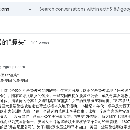
ions
All groups and messages
的“源头”
101 views
oglegroups.com
国的“源头”
13 我爱美国 我爱美国
于对《圣经》和基督教教义的解释产生重大分歧，欧洲的基督教出现了宗教改
会）。随着加尔文教义的传播，一些英国教徒又脱离圣公会，成为分离派清教
地位。清教徒的分离主义遭到英国伊丽莎白女王的残酷镇压和迫害。“凡不承
英国大批清教徒被迫逃亡荷兰或者转入地下活动。16世纪70年代，领导反对
欧洲去美洲新大陆，“在一个遥远的荒原上享受自由，比在一个纷争家园的安逸
甸园 ---- 没有腐败、没有不公的美洲新大陆。按照西方传统， 新大陆的土地
现而成为英国新领土。英国女王将这些新领土授权给某个公司经营管理。 160
的是“弗吉尼亚公司”。为了摆脱宗教压迫和寻求自由，英国一些清教徒和这家弗