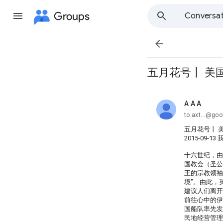
Groups
Conversat

五月花号丨 美国
A A A
unread,
to axt...@go
五月花号丨 美
2015-09-
十六世纪，由
国教会（圣公
王的宗教领袖
境”。由此，
建议人们离开
前往心中的伊
国船队率先发
民地经营管理