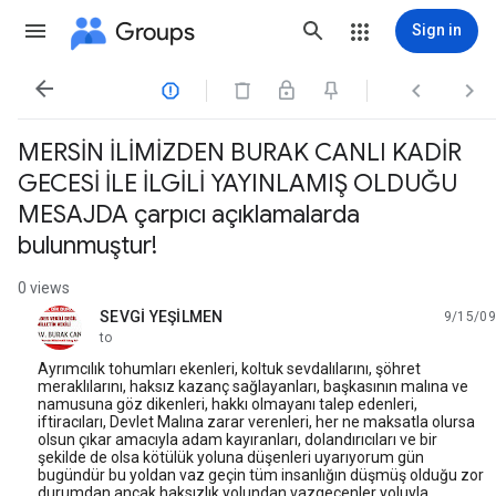
Groups
Sign in




MERSİN İLİMİZDEN BURAK CANLI KADİR
GECESİ İLE İLGİLİ YAYINLAMIŞ OLDUĞU
MESAJDA çarpıcı açıklamalarda
bulunmuştur!
0 views
SEVGİ YEŞİLMEN
9/15/09
unread,
to
Ayrımcılık tohumları ekenleri, koltuk sevdalılarını, şöhret
meraklılarını, haksız kazanç sağlayanları, başkasının malına ve
namusuna göz dikenleri, hakkı olmayanı talep edenleri,
iftiracıları, Devlet Malına zarar verenleri, her ne maksatla olursa
olsun çıkar amacıyla adam kayıranları, dolandırıcıları ve bir
şekilde de olsa kötülük yoluna düşenleri uyarıyorum gün
bugündür bu yoldan vaz geçin tüm insanlığın düşmüş olduğu zor
durumdan ancak haksızlık yolundan vazgeçenler yoluyla