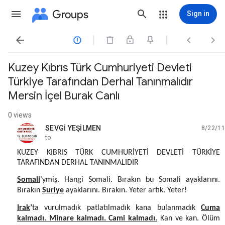
Groups
Sign in




Kuzey Kıbrıs Türk Cumhuriyeti Devleti
Türkiye Tarafından Derhal Tanınmalıdır
Mersin İçel Burak Canlı
0 views
SEVGİ YEŞİLMEN
8/22/11
unread,
to
KUZEY KIBRIS TÜRK CUMHURİYETİ DEVLETİ TÜRKİYE
TARAFINDAN DERHAL TANINMALIDIR
Somali
’ymiş. Hangi Somali. Bırakın bu Somali ayaklarını.
Bırakın
Suriye
ayaklarını. Bırakın. Yeter artık. Yeter!
Irak
’
ta vurulmadık patlatılmadık kana bulanmadık
Cuma
kalmadı. Minare kalmadı. Cami kalmadı.
Kan ve kan. Ölüm