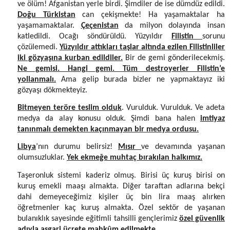
ve ölüm! Afganistan yerle birdi. Şimdiler de ise dümdüz edildi.
Doğu Türkistan
can çekişmekte! Ha yaşamaktalar ha
yaşamamaktalar.
Çeçenistan
da milyon dolayında insan
katledildi. Ocağı söndürüldü. Yüzyıldır
Filistin
sorunu
çözülemedi.
Yüzyıldır attıkları taşlar altında ezilen Filistinliler
iki gözyaşına kurban edildiler.
Bir de gemi gönderilecekmiş.
Ne gemisi. Hangi gemi. Tüm destroyerler Filistin’e
yollanmalı.
Ama gelip burada bizler ne yapmaktayız iki
gözyaşı dökmekteyiz.
Bitmeyen teröre teslim olduk
. Vurulduk. Vurulduk. Ve adeta
medya da alay konusu olduk. Şimdi bana halen
imtiyaz
tanınmalı demekten kaçınmayan bir medya ordusu.
Libya
’nın durumu belirsiz!
Mısır
ve devamında yaşanan
olumsuzluklar.
Yek ekmeğe muhtaç bırakılan halkımız.
Taşeronluk sistemi kaderiz olmuş. Birisi üç kuruş birisi on
kuruş emekli maaşı almakta. Diğer taraftan adlarına bekçi
dahi demeyeceğimiz kişiler üç bin lira maaş alırken
öğretmenler kaç kuruş almakta. Özel sektör de yaşanan
bulanıklık sayesinde eğitimli tahsilli gençlerimiz
özel güvenlik
adıyla asgari ücrete mahkûm edilmekte.