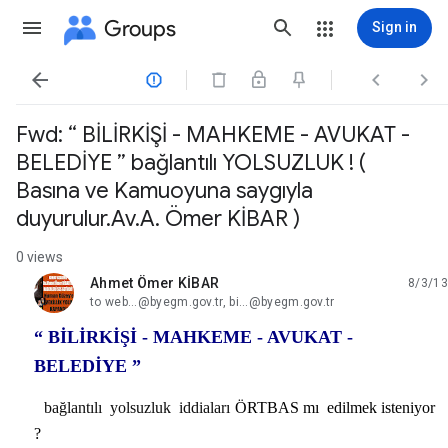
Groups
Sign in




Fwd: “ BİLİRKİŞİ - MAHKEME - AVUKAT -
BELEDİYE ” bağlantılı YOLSUZLUK ! (
Basına ve Kamuoyuna saygıyla
duyurulur.Av.A. Ömer KİBAR )
0 views
Ahmet Ömer KİBAR
8/3/13
unread,
to web...@byegm.gov.tr, bi...@byegm.gov.tr
“ BİLİRKİŞİ - MAHKEME - AVUKAT -
BELEDİYE ”
bağlantılı
y
olsuzluk
iddiaları
ÖRTBAS
mı
edilmek isteniyor
?