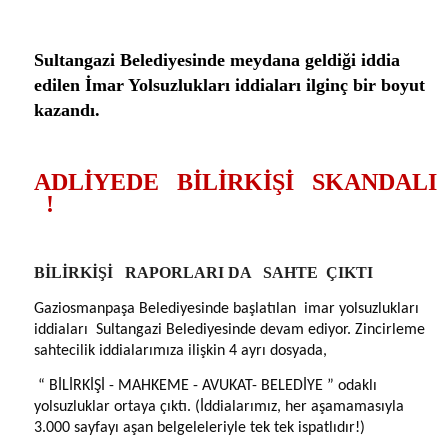
Sultangazi Belediyesinde meydana geldiği iddia
edilen İmar Yolsuzlukları iddiaları ilginç bir boyut
kazandı.
ADLİYEDE
BİLİRKİŞİ
SKANDALI
!
BİLİRKİŞİ
RAPORLARI DA
SAHTE
ÇIKTI
Gaziosmanpaşa Belediyesinde başlatılan
imar yolsuzlukları
iddiaları
Sultangazi Belediyesinde devam
ediyor.
Zincirleme
sahtecilik iddialarımıza ilişkin 4 ayrı dosyada,
“ BİLİRKİŞİ - MAHKEME - AVUKAT- BELEDİYE ”
odaklı
yolsuzluklar ortaya çıktı.
(İddialarımız, her aşamamasıyla
3.000 sayfayı aşan belgeleleriyle tek tek ispatlıdır!)