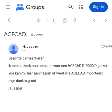
Groups
Sign in




ACECAD.
0 views
H.Jasper
12/6/99
unread,
to
Geachte dames/Heren
ik ben op zoek naar een pen voor een ACECAD D-9000 Digitizer
Wie kan mij hier aan helpen of weet wie ACECAD importeert.
mijn dank is groot.
H.Jasper