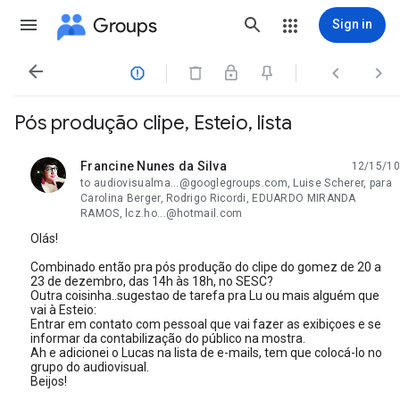
Groups
Sign in




Pós produção clipe, Esteio, lista
Francine Nunes da Silva
12/15/10
unread,
to audiovisualma...@googlegroups.com, Luise Scherer, para
Carolina Berger, Rodrigo Ricordi, EDUARDO MIRANDA
RAMOS, lcz.ho...@hotmail.com
Olás!
Combinado então pra pós produção do clipe do gomez de 20 a
23 de dezembro, das 14h às 18h, no SESC?
Outra coisinha..sugestao de tarefa pra Lu ou mais alguém que
vai à Esteio:
Entrar em contato com pessoal que vai fazer as exibiçoes e se
informar da contabilização do público na mostra.
Ah e adicionei o Lucas na lista de e-mails, tem que colocá-lo no
grupo do audiovisual.
Beijos!