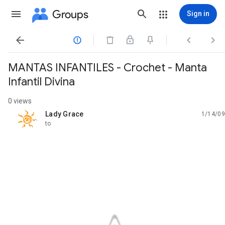
Groups
Sign in




MANTAS INFANTILES - Crochet - Manta
Infantil Divina
0 views
Lady Grace
1/14/09
unread,
to