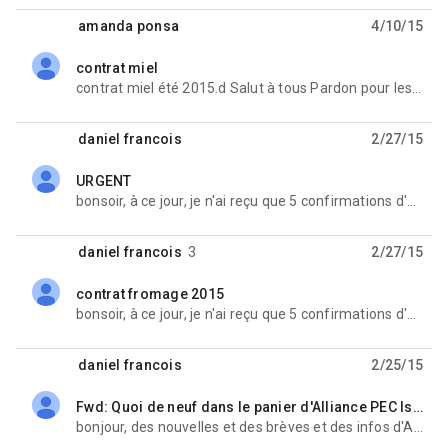
amanda ponsa
4/10/15
contrat miel
unread,
contrat miel été 2015.d Salut à tous Pardon pour les doublons mais on s'est apercu qu'il y
daniel francois
2/27/15
URGENT
unread,
bonsoir, à ce jour, je n'ai reçu que 5 confirmations d'engagement pour un contrat fromage ...
daniel francois
3
2/27/15
contrat fromage 2015
unread,
bonsoir, à ce jour, je n'ai reçu que 5 confirmations d'engagement pour un contrat fromage ...
daniel francois
2/25/15
Fwd: Quoi de neuf dans le panier d'Alliance PEC Isère ce mois-ci ? Février 2015
unread,
bonjour, des nouvelles et des brèves et des infos d'Alliance......avec un rappel sur les