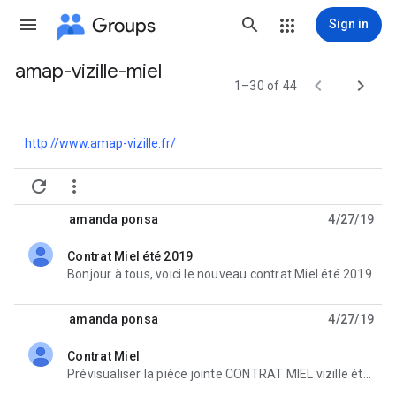
Groups
Sign in
amap-vizille-miel
Group


1–30 of 44
path
http://www.amap-vizille.fr/


amanda ponsa
4/27/19
Contrat Miel été 2019
unread,
Bonjour à tous, voici le nouveau contrat Miel été 2019.
amanda ponsa
4/27/19
Contrat Miel
unread,
Prévisualiser la pièce jointe CONTRAT MIEL vizille été 2019.ods CONTRAT MIEL vizille été 2019.ods 14