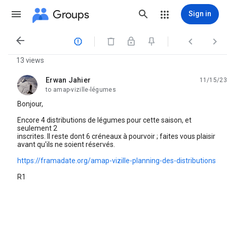
Groups
Sign in




13 views
Erwan Jahier
11/15/23
unread,
to amap-vizille-légumes
Bonjour,
Encore 4 distributions de légumes pour cette saison, et
seulement 2
inscrites. Il reste dont 6 créneaux à pourvoir ; faites vous plaisir
avant qu'ils ne soient réservés.
https://framadate.org/amap-vizille-planning-des-distributions
R1