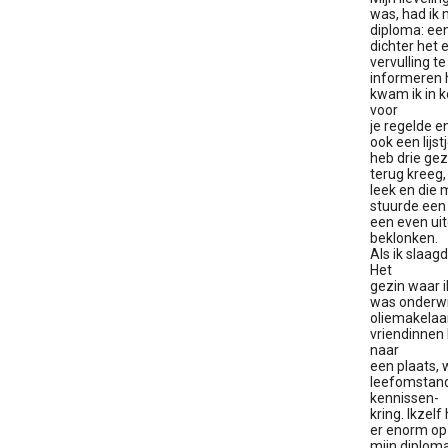
was, had ik 
diploma: een
dichter het
vervulling t
informeren 
kwam ik in k
voor
je regelde e
ook een lijst
heb drie gez
terug kreeg,
leek en die 
stuurde een 
een even ui
beklonken.
Als ik slaag
Het
gezin waar i
was onderwij
oliemakelaar
vriendinnen 
naar
een plaats, 
leefomstandi
kennissen-
kring. Ikzel
er enorm op 
mijn diploma