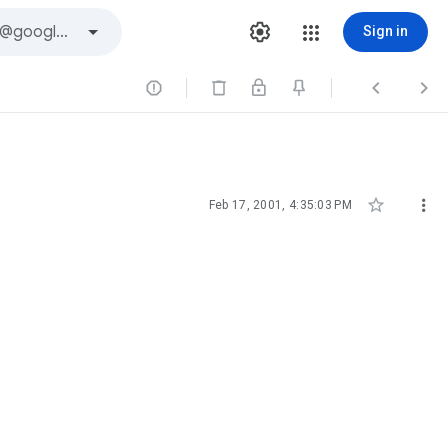
Sign in





Feb 17, 2001, 4:35:03 PM