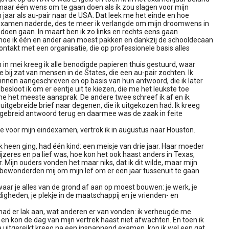
maar één wens om te gaan doen als ik zou slagen voor mijn
 jaar als au-pair naar de USA. Dat leek me het einde en hoe
 examen naderde, des te meer ik verlangde om mijn droomwens in
e doen gaan. In maart ben ik zo links en rechts eens gaan
hoe ik één en ander aan moest pakken en dankzij de schooldecaan
ontakt met een organisatie, die op professionele basis alles
n in mei kreeg ik alle benodigde papieren thuis gestuurd, waar
je bij zat van mensen in de States, die een au-pair zochten. Ik
innen aangeschreven en op basis van hun antwoord, die ik later
 besloot ik om er eentje uit te kiezen, die me het leukste toe
me het meeste aansprak. De andere twee schreef ik af en ik
uitgebreide brief naar degenen, die ik uitgekozen had. Ik kreeg
tgebreid antwoord terug en daarmee was de zaak in feite
de voor mijn eindexamen, vertrok ik in augustus naar Houston.
k heen ging, had één kind: een meisje van drie jaar. Haar moeder
zeres en pa lief was, hoe kon het ook haast anders in Texas,
. Mijn ouders vonden het maar niks, dat ik dit wilde, maar mijn
bewonderden mij om mijn lef om er een jaar tussenuit te gaan
waar je alles van de grond af aan op moest bouwen: je werk, je
gheden, je plekje in de maatschappij en je vrienden- en
f had er lak aan, wat anderen er van vonden: ik verheugde me
en kon de dag van mijn vertrek haast niet afwachten. En toen ik
 uitgereikt kreeg na een inspannend examen, kon ik wel een gat