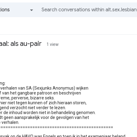
ions
All groups and messages
l: als au-pair
1 view
ng:
 verhalen van SA (Sexjunks Anonymus) wijken
af van het gangbare patroon en beschrijven
eme, perverse, bizarre seks.
ier niet tegen kunnen of zich hieraan storen,
end verzocht niet verder te lezen.
er de inhoud worden niet in behandeling genomen.
t geen aansprakelijk voor de gevolgen van het
 verhalen.
===============================================
ngsvak op de HAVO was Engels en toen ik in het examenjaar beland