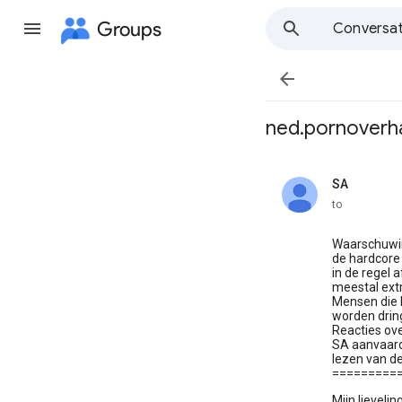
Groups
Conversat

ned.pornoverhaa
SA
unread,
to
Waarschuwi
de hardcore
in de regel 
meestal extr
Mensen die h
worden dring
Reacties ov
SA aanvaard
lezen van de
=========
Mijn lieveli