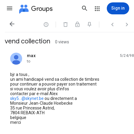
Groups
Sign in




vend collection
0 views
max
5/24/98
unread,
to
bjr a tous ,
un ami handicapé vend sa collection de timbres
pour continuer a pouvoir payer son traitement
si vous voulez avoir plus d'infos
contacter par e-mail Alex
sky5...@skynet.be
ou directement a
Monsieur Jean-Claude Hoebecke
35 rue Princesse Astrid,
7804 REBAIX-ATH
belgique
merci