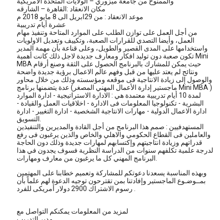
والممنوح من جامعة ميزوري – الولايات المتحدة الأمريكية
مكان الانعقاد :القاهرة – الشارقه
موعد الانعقاد : من 29ابريل الى 8 مايو 2018 م
عشرة أيام تدريبية
من أجل العمل على توازن الطلب على الموارد المتاحة وتنفيذ مهام
العمل، وأيضا التصدي للقرارات الصعبة، وتكييف وتعديل الاولويات
واستخدامها على المدى القصير والطويل، وعلى قناعة بأن مهمة المدير
تكون صعبة دون توليد افكار ومعارف جديدة لاجل ذلك كانت أهمية Mini
MBA حيث يمكن للمشارك بالبرنامج الحصول على الثقة وصنع أرقام
ونتائج لم يعتد عليها من قبل وفهم عالم الاعمال برؤية جديدة واضحة
والوصول إلى زيادة الانتاجية فى موقعه ومؤسسته وذلك من خلال محاور
عدة يتضمنها برنامج (ماجستير إدارة الأعمال المهني المصغر Mini MBA )
لمدة 10 أيام تدريبية معتمدة هي : الادارة الاستراتيجية - ادارة الموارد
البشرية - تكنولوجيا المعلومات فى الادارة - اخلاقيات العمل والقيادة -
ادارة الاعمال الدولية - مهارات الانتاجية الشخصية - ادارة التغيير - ادارة
التسويق.
المستهدفيين : صمم هذا البرنامج من أجل القادة والمديرين والتنفيذين
والعاملين فى القطاع الحكومي والاهلي والخاص والذين يرغبون فى رفع
قدراتهم وزيادة انتاجيتهم وإكتسابهم لمهارات جديدة وذلك دون الحاجة
لدرجة علمية تكلفهم سنوات من الدراسة النظرية فسوف يجدون في هذا
البرنامج المهني كل ما يرغبون من معارف ومهارات.
وبهذه المناسبة يسعدنا دعوتكم للمشاركة وتعميم خطابنا على المهتمين
بمــوضـوع الماجستير وإفادتنا بمن تقترحون توجيه الدعوة لهم علماً بأن
رسوم الاشتراك 2900 دولار أمريكى للفرد .
لمزيد من المعلومات يمكنكم التواصل مع
مدير التدريب