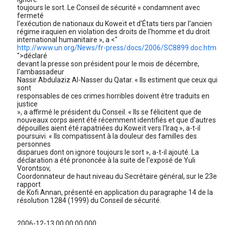
toujours le sort. Le Conseil de sécurité « condamnent avec
fermeté
l'exécution de nationaux du Koweït et d'États tiers par l'ancien
régime iraquien en violation des droits de l'homme et du droit
international humanitaire », a <"
http://www.un.org/News/fr-press/docs/2006/SC8899.doc.htm
">déclaré
devant la presse son président pour le mois de décembre,
l'ambassadeur
Nassir Abdulaziz Al-Nasser du Qatar. « Ils estiment que ceux qui
sont
responsables de ces crimes horribles doivent être traduits en
justice
», a affirmé le président du Conseil. « Ils se félicitent que de
nouveaux corps aient été récemment identifiés et que d'autres
dépouilles aient été rapatriées du Koweït vers l'Iraq », a-t-il
poursuivi. « Ils compatissent à la douleur des familles des
personnes
disparues dont on ignore toujours le sort », a-t-il ajouté. La
déclaration a été prononcée à la suite de l'exposé de Yuli
Vorontsov,
Coordonnateur de haut niveau du Secrétaire général, sur le 23e
rapport
de Kofi Annan, présenté en application du paragraphe 14 de la
résolution 1284 (1999) du Conseil de sécurité.
2006-12-13 00:00:00.000