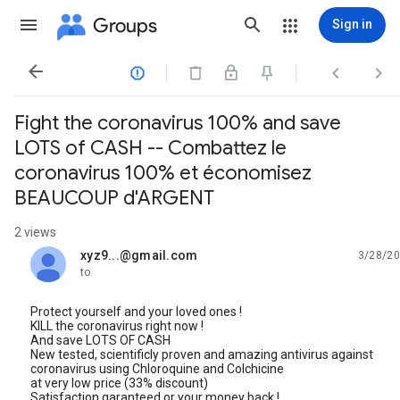
Groups
Sign in




Fight the coronavirus 100% and save
LOTS of CASH -- Combattez le
coronavirus 100% et économisez
BEAUCOUP d'ARGENT
2 views
xyz9...@gmail.com
3/28/20
unread,
to
Protect yourself and your loved ones !
KILL the coronavirus right now !
And save LOTS OF CASH
New tested, scientificly proven and amazing antivirus against
coronavirus using Chloroquine and Colchicine
at very low price (33% discount)
Satisfaction garanteed or your money back !