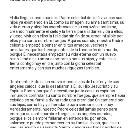
El día llego, cuando nuestro Padre celestial decidió vivir con sus
hijos ya existiendo en Él, como su imagen, su alma santísima, su
vida eterna y alegrías asombrosas de su corazón santísimo,
creando finalmente el cielo y la tierra, para Él darles vida a ellos,
y luego, vivir con ellos la felicidad sin fin de su amor infalible por
ellos y su santo nombre fuegos. Aquí es cuando, nuestro Padre
celestial empezó a pensar en ti, tus amados, vecinos y
amistades, que los bendijo antes de la fundación del mundo,
porque Él necesitaba empezar su vida eterna con un nuevo
reino llenó de su amor asombroso por sus hijos, y esta es la
tierra contigo hoy en día junto con la gloria celestial
enteramente y con sus muchas riquezas también.
Realmente: Este es un nuevo mundo lejos de Lucifer y de sus
ángeles caídos, que lo desafiaron a Él, su Hijo Jesucristo y su
Espíritu Santo, porque él necesitaba junto con sus espíritus
inmundos controlar su santo nombre fuegos, que siempre había
existido en su familia divina toda una eternidad únicamente por
sus hijos, como tú y yo, heredarlo para siempre, como hoy.
Verdaderamente, nuestro Padre celestial jamás pensó para
entregar su santo nombre fuegos a sus ángeles creados,
porque ellos siempre fallaran en entenderlo, por ende,
solamente puede permanecer en su familia divina, que es su
Hijo Jesucristo y su Espíritu Santo, y ahora sus hijos nacidos de