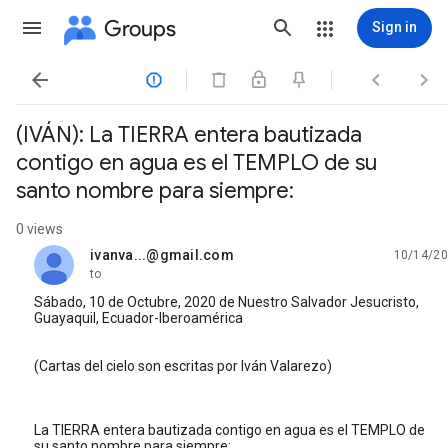
Groups
Sign in




(IVÁN): La TIERRA entera bautizada
contigo en agua es el TEMPLO de su
santo nombre para siempre:
0 views
ivanva...@gmail.com
10/14/20
unread,
to
Sábado, 10 de Octubre, 2020 de Nuestro Salvador Jesucristo,
Guayaquil, Ecuador-Iberoamérica
(Cartas del cielo son escritas por Iván Valarezo)
La TIERRA entera bautizada contigo en agua es el TEMPLO de
su santo nombre para siempre: