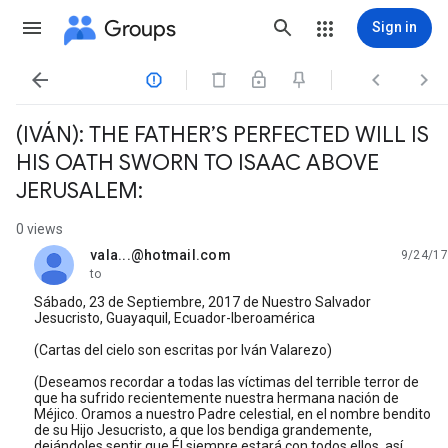
Groups
Sign in




(IVÁN): THE FATHER’S PERFECTED WILL IS
HIS OATH SWORN TO ISAAC ABOVE
JERUSALEM:
0 views
vala...@hotmail.com
9/24/17
unread,
to
Sábado, 23 de Septiembre, 2017 de Nuestro Salvador
Jesucristo, Guayaquil, Ecuador-Iberoamérica
(Cartas del cielo son escritas por Iván Valarezo)
(Deseamos recordar a todas las víctimas del terrible terror de
que ha sufrido recientemente nuestra hermana nación de
Méjico. Oramos a nuestro Padre celestial, en el nombre bendito
de su Hijo Jesucristo, a que los bendiga grandemente,
dejándoles sentir que Él siempre estará con todos ellos, así