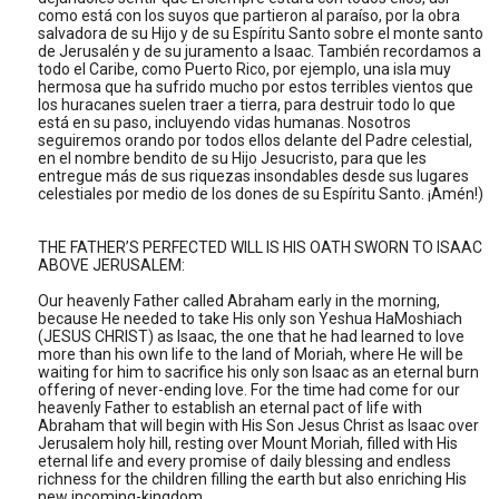
como está con los suyos que partieron al paraíso, por la obra
salvadora de su Hijo y de su Espíritu Santo sobre el monte santo
de Jerusalén y de su juramento a Isaac. También recordamos a
todo el Caribe, como Puerto Rico, por ejemplo, una isla muy
hermosa que ha sufrido mucho por estos terribles vientos que
los huracanes suelen traer a tierra, para destruir todo lo que
está en su paso, incluyendo vidas humanas. Nosotros
seguiremos orando por todos ellos delante del Padre celestial,
en el nombre bendito de su Hijo Jesucristo, para que les
entregue más de sus riquezas insondables desde sus lugares
celestiales por medio de los dones de su Espíritu Santo. ¡Amén!)
THE FATHER’S PERFECTED WILL IS HIS OATH SWORN TO ISAAC
ABOVE JERUSALEM:
Our heavenly Father called Abraham early in the morning,
because He needed to take His only son Yeshua HaMoshiach
(JESUS CHRIST) as Isaac, the one that he had learned to love
more than his own life to the land of Moriah, where He will be
waiting for him to sacrifice his only son Isaac as an eternal burn
offering of never-ending love. For the time had come for our
heavenly Father to establish an eternal pact of life with
Abraham that will begin with His Son Jesus Christ as Isaac over
Jerusalem holy hill, resting over Mount Moriah, filled with His
eternal life and every promise of daily blessing and endless
richness for the children filling the earth but also enriching His
new incoming-kingdom.