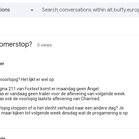
ions
All groups and messages
Zomerstop?
0 views
ber
oorlopig? Het lijkt er wel op:
gina 211 van Foxtext komt er maandag geen Angel.
s er vandaag geen trailer voor de aflevering van volgende week.
s ook de voorlopig laatste aflevering van Charmed.
lopig stoppen of is het slecht verhuisd naar een andere dag? Je
k maar kijken tot volgende week dinsdag wat de progamering is op
nte