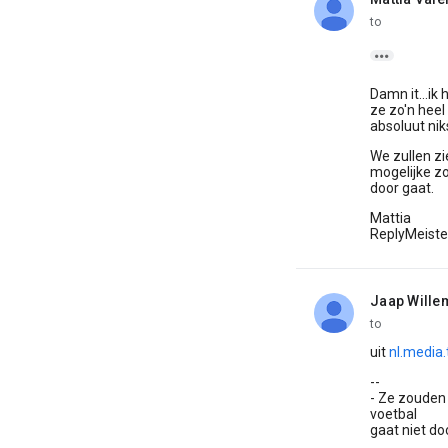
unread,
to

Damn it...ik
ze zo'n hee
absoluut nik
We zullen zi
mogelijke zo
door gaat.
Mattia
ReplyMeiste
Jaap Wille
unread,
to
uit
nl.media.
--
- Ze zouden
voetbal
gaat niet do