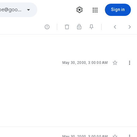
Sign in





May 30, 2000, 3:00:00 AM


May 30, 2000, 3:00:00 AM