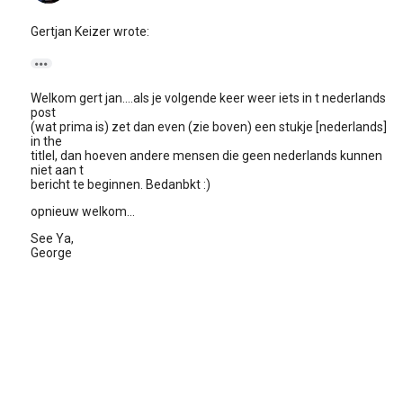
Gertjan Keizer wrote:

Welkom gert jan....als je volgende keer weer iets in t nederlands
post
(wat prima is) zet dan even (zie boven) een stukje [nederlands]
in the
titlel, dan hoeven andere mensen die geen nederlands kunnen
niet aan t
bericht te beginnen. Bedanbkt :)
opnieuw welkom...
See Ya,
George