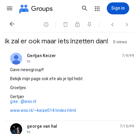
Groups
Sign in




ik zal er ook maar iets inzetten dan!
0 views
Gertjan Keizer
7/9/99
unread,
to
Gave newsgroup!!
Bekijk mijn page ook efe als je tijd hebt
Groetjes
Gertjan
g.ke...@wxs.nl
www.wxs.nl/~keize014/index.html
george van hal
7/10/99
unread,
to