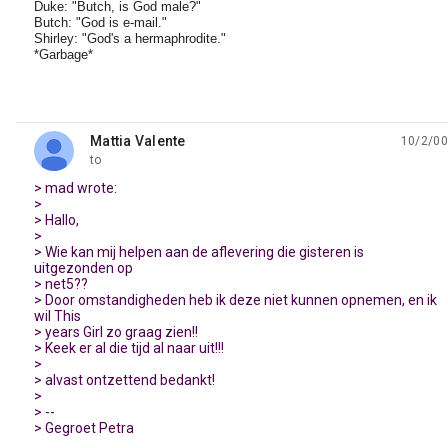
Duke: "Butch, is God male?"
Butch: "God is e-mail."
Shirley: "God's a hermaphrodite."
*Garbage*
Mattia Valente
10/2/00
unread,
to
> mad wrote:
>
> Hallo,
>
> Wie kan mij helpen aan de aflevering die gisteren is
uitgezonden op
> net5??
> Door omstandigheden heb ik deze niet kunnen opnemen, en ik
wil This
> years Girl zo graag zien!!
> Keek er al die tijd al naar uit!!!
>
> alvast ontzettend bedankt!
>
> --
> Gegroet Petra