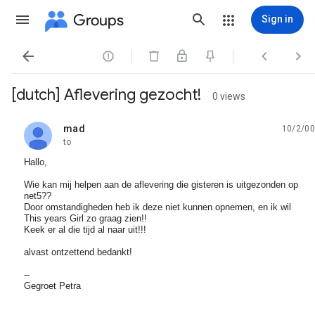
Groups
Sign in




[dutch] Aflevering gezocht!
0 views
mad
10/2/00
unread,
to
Hallo,
Wie kan mij helpen aan de aflevering die gisteren is uitgezonden op
net5??
Door omstandigheden heb ik deze niet kunnen opnemen, en ik wil
This years Girl zo graag zien!!
Keek er al die tijd al naar uit!!!
alvast ontzettend bedankt!
--
Gegroet Petra