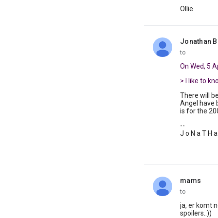
Ollie
Jonathan B
unread,
to
On Wed, 5 Ap
> I like to 
There will b
Angel have b
is for the 2
--
J o N a T H a
mams
unread,
to
ja, er komt n
spoilers.:))