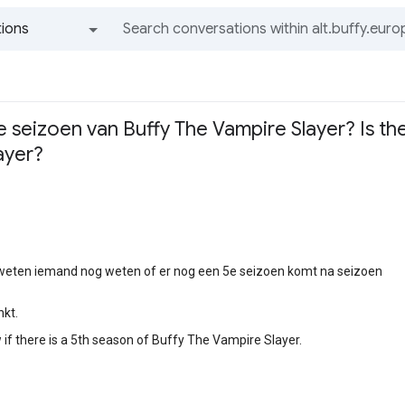
ions
All groups and messages
e seizoen van Buffy The Vampire Slayer? Is th
ayer?
g weten iemand nog weten of er nog een 5e seizoen komt na seizoen
nkt.
ow if there is a 5th season of Buffy The Vampire Slayer.