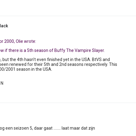
lack
r 2000, Olie wrote:
know if there is a 5th season of Buffy The Vampire Slayer.
e, but the 4th hasn't even finished yet in the USA. BtVS and
een renewed for their 5th and 2nd seasons respectively. This
000/2001 season in the USA.
 N
og een seizoen 5, daar gaat ........ laat maar dat zijn