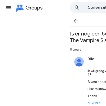
Groups
Conversat

Is er nog een 5
The Vampire Sl
0 views
Olie
unread,
to
Ik wil graa
4?
Alvast beda
I like to kn
Thank.
ol...@hi.nl