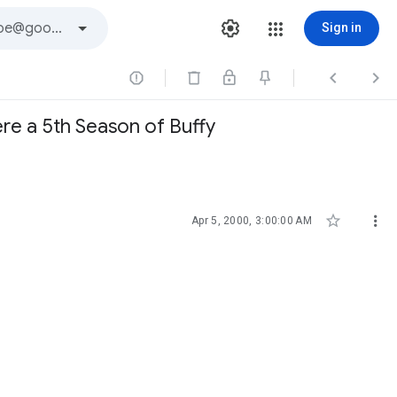
Sign in



ere a 5th Season of Buffy


Apr 5, 2000, 3:00:00 AM