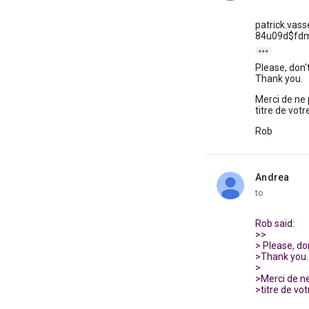
patrick.vass
84u09d$fdm$

Please, don'
Thank you.
Merci de ne 
titre de vot
Rob
Andrea
unread,
to
Rob said:
>>
> Please, do
>Thank you.
>
>Merci de ne
>titre de vo