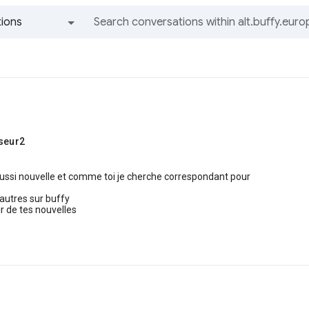
ions
All groups and messages
sseur2
aussi nouvelle et comme toi je cherche correspondant pour
 autres sur buffy
ir de tes nouvelles