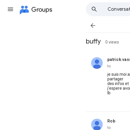
Groups
Conversat

buffy
0 views
patrick.va
unread,
to
je suis moi 
partager
des infos et
j'espere avo
lb
Rob
unread,
to