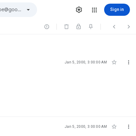
Sign in





Jan 5, 2000, 3:00:00 AM


Jan 5, 2000, 3:00:00 AM