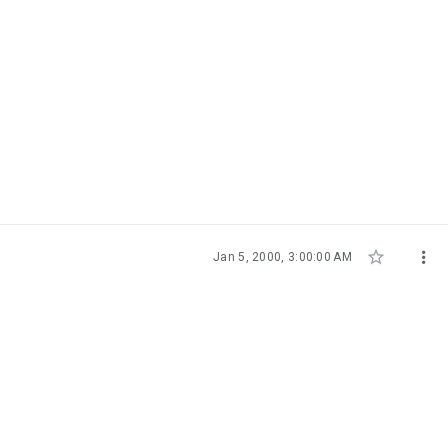


Jan 5, 2000, 3:00:00 AM