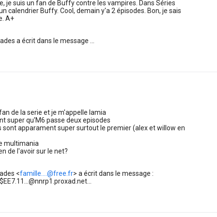
te, je suis un fan de Buffy contre les vampires. Dans Séries
 un calendrier Buffy. Cool, demain y'a 2 épisodes. Bon, je sais
e. A+
ades a écrit dans le message ...
 fan de la serie et je m'appelle lamia
ent super qu'M6 passe deux episodes
ls sont apparament super surtout le premier (alex et willow en
de multimania
n de l'avoir sur le net?
nades <
famille....@free.fr
> a écrit dans le message :
EE7.11...@nnrp1.proxad.net...