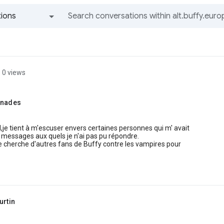
ions
All groups and messages
0 views
rnades
,je tient à m'escuser envers certaines personnes qui m' avait
messages aux quels je n'ai pas pu répondre.
je cherche d'autres fans de Buffy contre les vampires pour
urtin