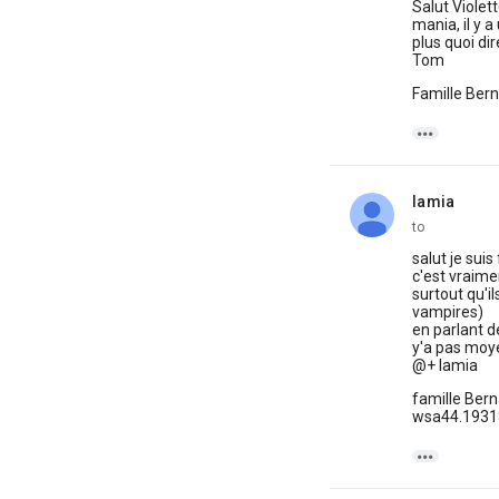
Salut Violet
mania, il y a
plus quoi dir
Tom
Famille Bern

lamia
unread,
to
salut je suis
c'est vraim
surtout qu'i
vampires)
en parlant 
y'a pas moye
@+ lamia
famille Ber
wsa44.1931$
