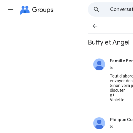
Groups
Conversat

Buffy et Angel
Famille Be
unread,
to
Tout d'abord
envoyer des 
Sinon voila 
discuter
a+
Violette
Philippe Co
unread,
to