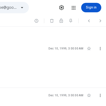
Sign in





Dec 10, 1999, 3:00:00 AM


Dec 10, 1999, 3:00:00 AM