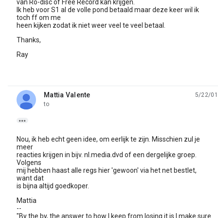
van Ro-disc of Free Record kan krijgen.
Ik heb voor S1 al de volle pond betaald maar deze keer wil ik
toch ff om me
heen kijken zodat ik niet weer veel te veel betaal.
Thanks,
Ray
Mattia Valente
5/22/01
unread,
to

Nou, ik heb echt geen idee, om eerlijk te zijn. Misschien zul je
meer
reacties krijgen in bijv. nl.media.dvd of een dergelijke groep.
Volgens
mij hebben haast alle regs hier 'gewoon' via het net bestlet,
want dat
is bijna altijd goedkoper.
Mattia
--
"By the by, the answer to how I keep from losing it is I make sure