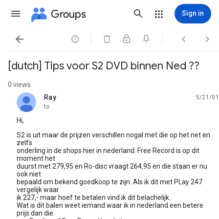
Groups
Sign in




[dutch] Tips voor S2 DVD binnen Ned ??
0 views
Ray
5/21/01
unread,
to
Hi,
S2 is uit maar de prijzen verschillen nogal met die op het net en
zelfs
onderling in de shops hier in nederland. Free Record is op dit
moment het
duurst met 279,95 en Ro-disc vraagt 264,95 en die staan er nu
ook niet
bepaald om bekend goedkoop te zijn. Als ik dit met PLay 247
vergelijk waar
ik 227,- maar hoef te betalen vind ik dit belachelijk.
Wat is dit balen weet iemand waar ik in nederland een betere
prijs dan die