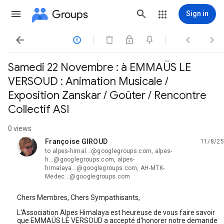
Groups
Sign in




Samedi 22 Novembre : à EMMAÜS LE
VERSOUD : Animation Musicale /
Exposition Zanskar / Goûter / Rencontre
Collectif ASI
0 views
Françoise GIROUD
11/8/25
unread,
to alpes-himal...@googlegroups.com, alpes-
h...@googlegroups.com, alpes-
himalaya...@googlegroups.com, AH-MTK-
Medec...@googlegroups.com
Chers Membres, Chers Sympathisants,
L'Association Alpes Himalaya est heureuse de vous faire savoir
que EMMAÜS LE VERSOUD a accepté d'honorer notre demande