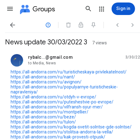
Groups
Sign in




News update 30/03/2022 3
7 views
rybalc...@gmail.com
3/30/22
unread,
to Media, News
https://all-andorra.com/ru/turisticheskaya-privlekatelnost/
https://all-andorra.com/ru/nant/
https://all-andorra.com/ru/avignon/
https://all-andorra.com/ru/populyarnye-turisticheskie-
napravleniya/
https://all-andorra.com/ru/otdyh-v-evrope/
https://all-andorra.com/ru/puteshestvie-po-evrope/
https://all-andorra.com/ru/vilfransh-syur-mer/
https://all-andorra.com/ru/montpellier/
https://all-andorra.com/ru/beze/
https://all-andorra.com/ru/tulon/
https://all-andorra.com/ru/kogda-svetit-solntse-gde-solntse/
https://all-andorra.com/ru/stolitsa-andorra-la-vella/
https://all-andorra.com/ru/kak-provesti-otpusk/