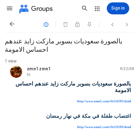
Groups
Sign in




بالصورة سعوديات بسوبر ماركت زايد عندهم
احساس الامومة
1 view
zmn1 zmn1
9/22/08
unread,
to
بالصورة سعوديات بسوبر ماركت زايد عندهم احساس
الامومة
http://www.zmn1.com/vb/t11103.html
اغتصاب طفلة في مكة في نهار رمضان
http://www.zmn1.com/vb/t11104.html