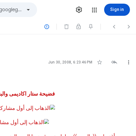
Sign in






Jun 30, 2008, 6:23:46 PM
فضيحة ستار اكاديمى والب