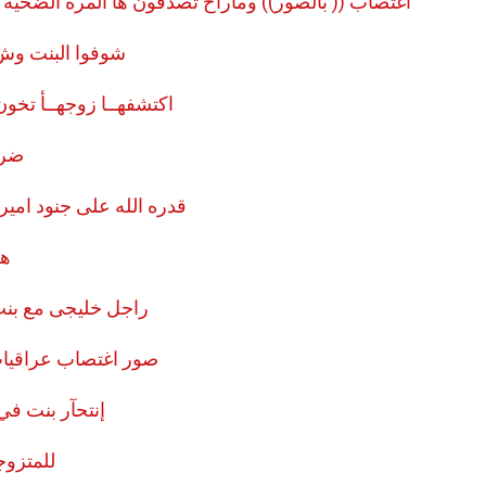
أغتصاب (( بالصور)) وماراح تصدقون ها المره الضحيه 
شوفوا البنت وش
اكتشفهــا زوجهــأ تخون
ضرب
قدره الله على جنود امير
هز
راجل خليجى مع بن
صور اغتصاب عراقيا
إنتحآر بنت في 
للمتزو