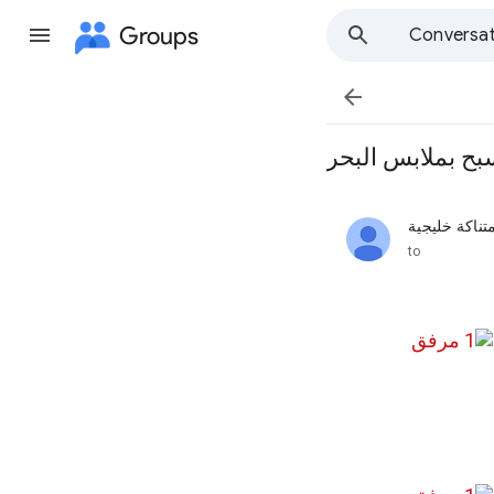
Groups
Conversat

بح بملابس البحر
تناكة خليجية
unread,
to