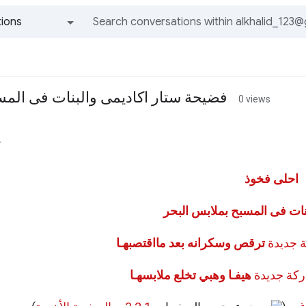
ions
All groups and messages
فضيحة ستار اكاديمى والبنات فى المس
0 views
م
احلى فخوذ
نات فى المسبح بملابس البحر
ترقص وسكرانه بعد مااقتصبهـا
هيفـا وهبي تخلع ملابسهـا