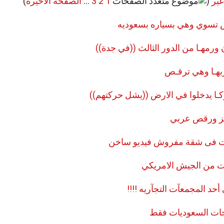
غير
(
1
2
3
...
الصفحة الأخيرة
)
 تسوي وهي بسياره بسعوديه
 ورمهـا من الدور الثالث ((في جدة))
هـا وهي ترقـص
كـا يدخلوا في الارض ((يشل حركتهم))
 ورقص عربي
ت فى شقة مفروش فيديو ساخن
ت من الجيش الامريكي
أحد المجمعآت التجآريه !!!!
جات السعوديات فقط